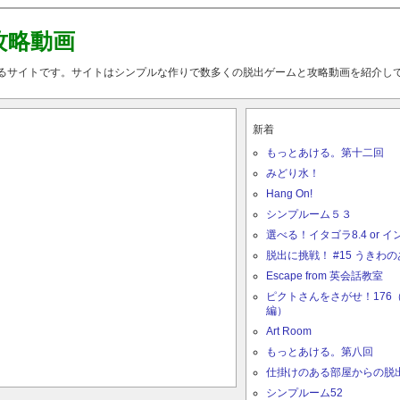
攻略動画
るサイトです。サイトはシンプルな作りで数多くの脱出ゲームと攻略動画を紹介し
新着
もっとあける。第十二回
みどり水！
Hang On!
シンプルーム５３
選べる！イタゴラ8.4 or イ
脱出に挑戦！ #15 うきわ
Escape from 英会話教室
ピクトさんをさがせ！176
編）
Art Room
もっとあける。第八回
仕掛けのある部屋からの脱
シンプルーム52