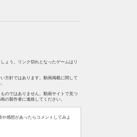
ましょう。リンク切れとなったゲームはリ
ない方針ではあります。動画掲載に関して
い。
るものではありません。動画サイトで見つ
動画の製作者に連絡してください。
談や感想があったらコメントしてみよ