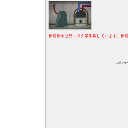
攻略動画は見つけ次第掲載しています。攻
スポンサ