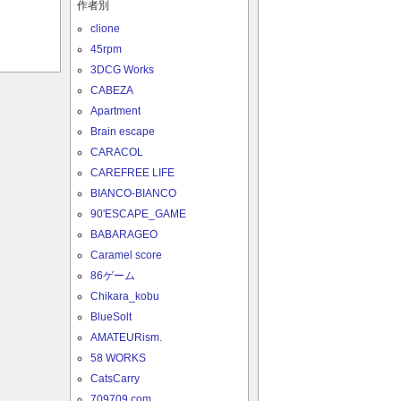
作者別
clione
45rpm
3DCG Works
CABEZA
Apartment
Brain escape
CARACOL
CAREFREE LIFE
BIANCO-BIANCO
90'ESCAPE_GAME
BABARAGEO
Caramel score
86ゲーム
Chikara_kobu
BlueSolt
AMATEURism.
58 WORKS
CatsCarry
709709.com