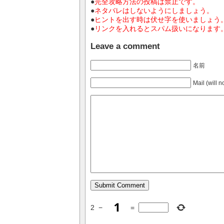
●
完全攻略方法の投稿は禁止です。
●
ネタバレはしないようにしましょう。
●
ヒントを出す時は伏せ字を使いましょう
●
リンクを入れるとスパム扱いになります
Leave a comment
名前
Mail (will 
2
−
=