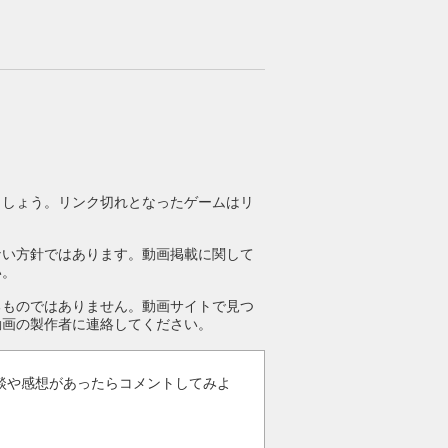
ましょう。リンク切れとなったゲームはリ
ない方針ではあります。動画掲載に関して
い。
るものではありません。動画サイトで見つ
動画の製作者に連絡してください。
談や感想があったらコメントしてみよ