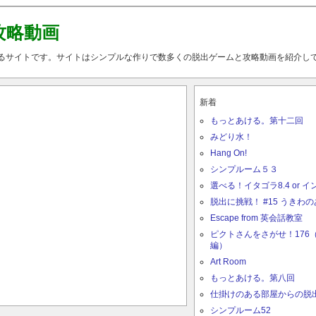
攻略動画
るサイトです。サイトはシンプルな作りで数多くの脱出ゲームと攻略動画を紹介し
新着
もっとあける。第十二回
みどり水！
Hang On!
シンプルーム５３
選べる！イタゴラ8.4 or イ
脱出に挑戦！ #15 うきわ
Escape from 英会話教室
ピクトさんをさがせ！176
編）
Art Room
もっとあける。第八回
仕掛けのある部屋からの脱
シンプルーム52