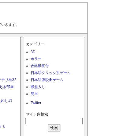
ていきます。
カテゴリー
3D
ホラー
攻略動画付
日本語クリック系ゲーム
ンテリ検32
日本語版脱出ゲーム
のある部屋
殿堂入り
簡単
（釣り堀
Twitter
サイト内検索
検
索:
出３