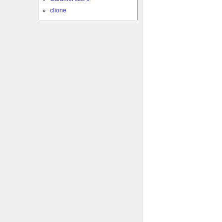
clione