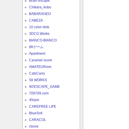
Brain escape
Chikara_kobu
BABARAGEO
CABEZA
10 color dots
3DCG Works
BIANCO-BIANCO
86ゲーム
Apartment
Caramel score
AMATEURism.
CatsCarry
58 WORKS
90'ESCAPE_GAME
709709.com
45rpm
CAREFREE LIFE
BlueSolt
CARACOL
clione