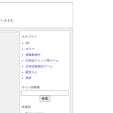
ていきます。
カテゴリー
3D
ホラー
攻略動画付
日本語クリック系ゲーム
日本語版脱出ゲーム
殿堂入り
簡単
サイト内検索
検
索:
作者別