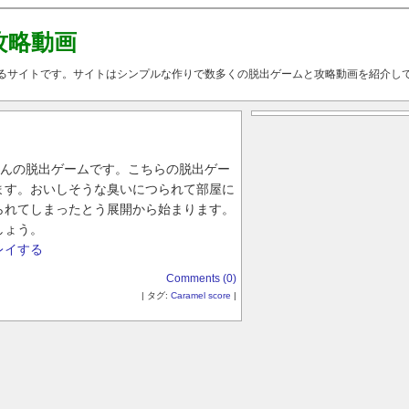
攻略動画
るサイトです。サイトはシンプルな作りで数多くの脱出ゲームと攻略動画を紹介し
んの脱出ゲームです。こちらの脱出ゲー
ます。おいしそうな臭いにつられて部屋に
られてしまったとう展開から始まります。
しょう。
レイする
Comments (0)
| タグ:
Caramel score
|