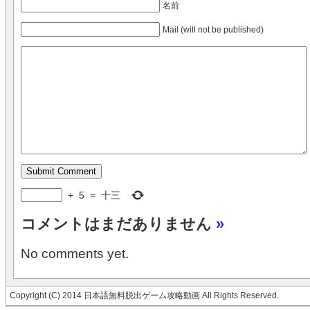
名前
Mail (will not be published)
+
5
=
十三
コメントはまだありません
»
No comments yet.
Copyright (C) 2014 日本語無料脱出ゲーム攻略動画 All Rights Reserved.