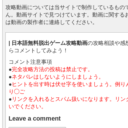
攻略動画については当サイトで制作しているもの
ん。動画サイトで見つけています。動画に関する
は動画の製作者に連絡してください。
| 日本語無料脱出ゲーム攻略動画
の攻略相談や感
らコメントしてみよう！
コメント注意事項
●
完全攻略方法の投稿は禁止です。
●
ネタバレはしないようにしましょう。
●
ヒントを出す時は伏せ字を使いましょう。例
り◯ご
●
リンクを入れるとスパム扱いになります。リン
いでください。
Leave a comment