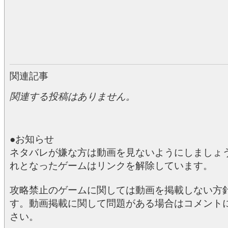
関連記事
関連する投稿はありません。
●お知らせ
ネタバレが嫌な方は動画を見ないようにしましょ
れとなったゲームはリンクを解除しています。
攻略禁止のゲームに関しては動画を掲載しない方
す。動画掲載に関して問題がある場合はコメント
さい。