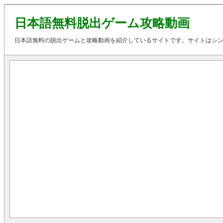
日本語無料脱出ゲーム攻略動画
日本語無料の脱出ゲームと攻略動画を紹介しているサイトです。サイトはシ