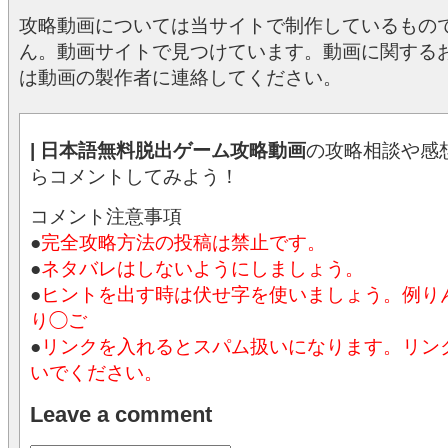
攻略動画については当サイトで制作しているもの
ん。動画サイトで見つけています。動画に関する
は動画の製作者に連絡してください。
| 日本語無料脱出ゲーム攻略動画
の攻略相談や感
らコメントしてみよう！
コメント注意事項
●
完全攻略方法の投稿は禁止です。
●
ネタバレはしないようにしましょう。
●
ヒントを出す時は伏せ字を使いましょう。例
り◯ご
●
リンクを入れるとスパム扱いになります。リン
いでください。
Leave a comment