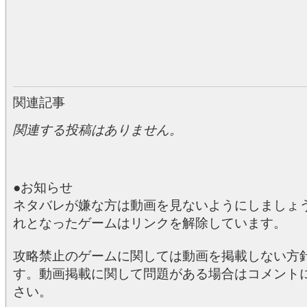
関連記事
関連する投稿はありません。
●お知らせ
ネタバレが嫌な方は動画を見ないようにしましょ
れとなったゲームはリンクを解除しています。
攻略禁止のゲームに関しては動画を掲載しない方
す。動画掲載に関して問題がある場合はコメント
さい。