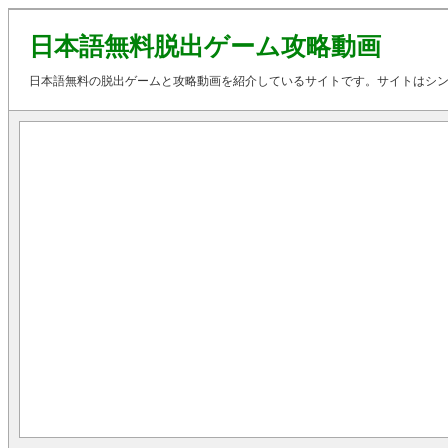
日本語無料脱出ゲーム攻略動画
日本語無料の脱出ゲームと攻略動画を紹介しているサイトです。サイトはシ