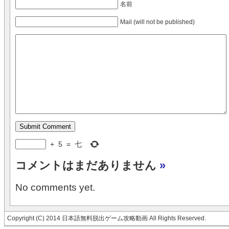
名前
Mail (will not be published)
+
5
=
七
コメントはまだありません
»
No comments yet.
Copyright (C) 2014 日本語無料脱出ゲーム攻略動画 All Rights Reserved.