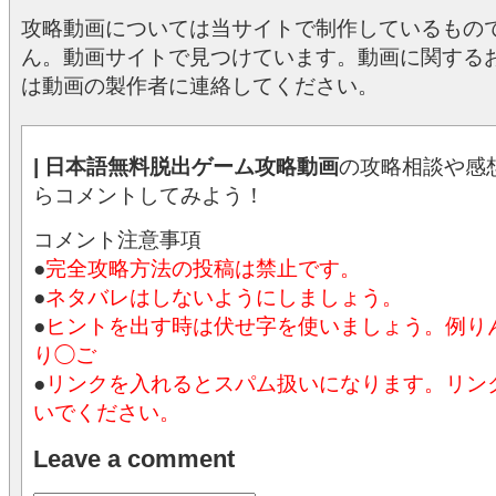
攻略動画については当サイトで制作しているもの
ん。動画サイトで見つけています。動画に関する
は動画の製作者に連絡してください。
| 日本語無料脱出ゲーム攻略動画
の攻略相談や感
らコメントしてみよう！
コメント注意事項
●
完全攻略方法の投稿は禁止です。
●
ネタバレはしないようにしましょう。
●
ヒントを出す時は伏せ字を使いましょう。例
り◯ご
●
リンクを入れるとスパム扱いになります。リン
いでください。
Leave a comment