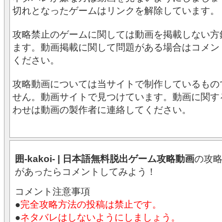
切れとなったゲームはリンクを解除しています。
攻略禁止のゲームに関しては動画を掲載しない方
ます。動画掲載に関して問題がある場合はコメン
ください。
攻略動画については当サイトで制作しているもの
せん。動画サイトで見つけています。動画に関す
わせは動画の製作者に連絡してください。
囲-kakoi- | 日本語無料脱出ゲーム攻略動画
の攻
があったらコメントしてみよう！
コメント注意事項
●
完全攻略方法の投稿は禁止です。
●
ネタバレはしないようにしましょう。