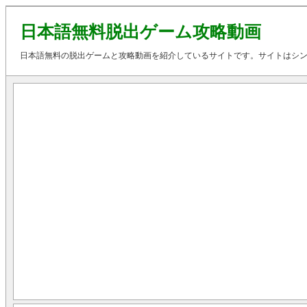
日本語無料脱出ゲーム攻略動画
日本語無料の脱出ゲームと攻略動画を紹介しているサイトです。サイトはシ