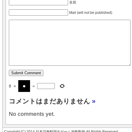
名前
Mail (will not be published)
8
×
=
コメントはまだありません
»
No comments yet.
Copyright (C) 2014 日本語無料脱出ゲーム攻略動画 All Rights Reserved.