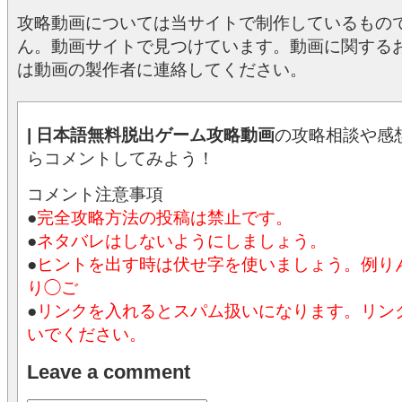
攻略動画については当サイトで制作しているもの
ん。動画サイトで見つけています。動画に関する
は動画の製作者に連絡してください。
| 日本語無料脱出ゲーム攻略動画
の攻略相談や感
らコメントしてみよう！
コメント注意事項
●
完全攻略方法の投稿は禁止です。
●
ネタバレはしないようにしましょう。
●
ヒントを出す時は伏せ字を使いましょう。例
り◯ご
●
リンクを入れるとスパム扱いになります。リン
いでください。
Leave a comment