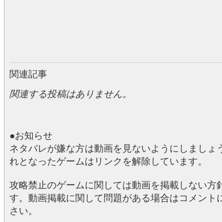
関連記事
関連する投稿はありません。
●お知らせ
ネタバレが嫌な方は動画を見ないようにしましょ
れとなったゲームはリンクを解除しています。
攻略禁止のゲームに関しては動画を掲載しない方
す。動画掲載に関して問題がある場合はコメント
さい。