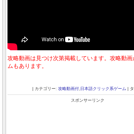
攻略動画は見つけ次第掲載しています。攻略動画
ムもあります。
| カテゴリー:
攻略動画付
,
日本語クリック系ゲーム
| 
スポンサーリンク