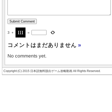
3
+
=
コメントはまだありません
»
No comments yet.
Copyright (C) 2015 日本語無料脱出ゲーム攻略動画 All Rights Reserved.