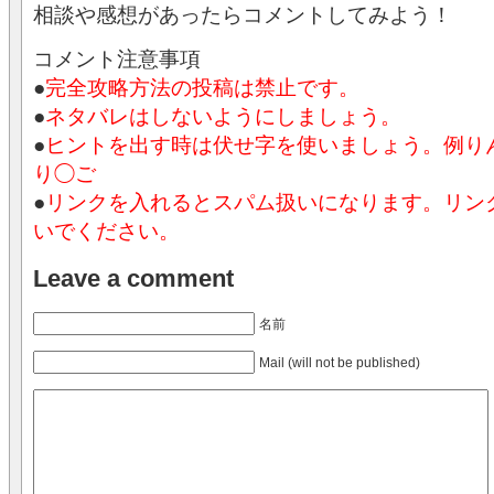
相談や感想があったらコメントしてみよう！
コメント注意事項
●
完全攻略方法の投稿は禁止です。
●
ネタバレはしないようにしましょう。
●
ヒントを出す時は伏せ字を使いましょう。例
り◯ご
●
リンクを入れるとスパム扱いになります。リン
いでください。
Leave a comment
名前
Mail (will not be published)