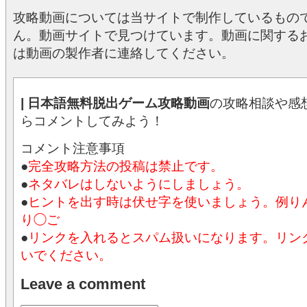
攻略動画については当サイトで制作しているもの
ん。動画サイトで見つけています。動画に関する
は動画の製作者に連絡してください。
| 日本語無料脱出ゲーム攻略動画
の攻略相談や感
らコメントしてみよう！
コメント注意事項
●
完全攻略方法の投稿は禁止です。
●
ネタバレはしないようにしましょう。
●
ヒントを出す時は伏せ字を使いましょう。例
り◯ご
●
リンクを入れるとスパム扱いになります。リン
いでください。
Leave a comment