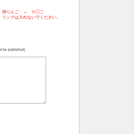
。例りんご → り◯ご
。リンクは入れないでください。
not be published)