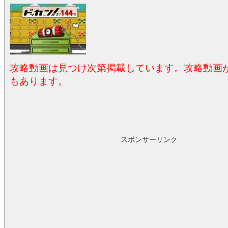
攻略動画は見つけ次第掲載しています。攻略動画
もあります。
スポンサーリンク