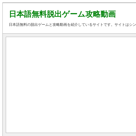
日本語無料脱出ゲーム攻略動画
日本語無料の脱出ゲームと攻略動画を紹介しているサイトです。サイトはシ