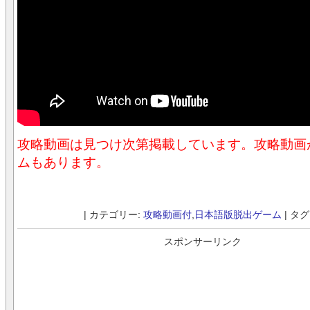
攻略動画は見つけ次第掲載しています。攻略動画
ムもあります。
| カテゴリー:
攻略動画付
,
日本語版脱出ゲーム
| タグ
スポンサーリンク