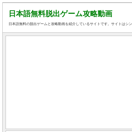
日本語無料脱出ゲーム攻略動画
日本語無料の脱出ゲームと攻略動画を紹介しているサイトです。サイトはシ