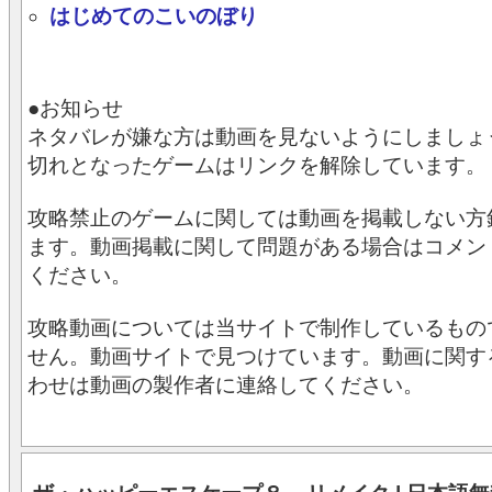
はじめてのこいのぼり
●お知らせ
ネタバレが嫌な方は動画を見ないようにしましょ
切れとなったゲームはリンクを解除しています。
攻略禁止のゲームに関しては動画を掲載しない方
ます。動画掲載に関して問題がある場合はコメン
ください。
攻略動画については当サイトで制作しているもの
せん。動画サイトで見つけています。動画に関す
わせは動画の製作者に連絡してください。