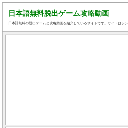
日本語無料脱出ゲーム攻略動画
日本語無料の脱出ゲームと攻略動画を紹介しているサイトです。サイトはシ