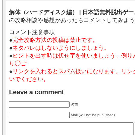
解体（ハードディスク編） | 日本語無料脱出ゲ
の攻略相談や感想があったらコメントしてみよう
コメント注意事項
●
完全攻略方法の投稿は禁止です。
●
ネタバレはしないようにしましょう。
●
ヒントを出す時は伏せ字を使いましょう。例
り◯ご
●
リンクを入れるとスパム扱いになります。リン
いでください。
Leave a comment
名前
Mail (will not be published)