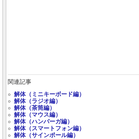
関連記事
解体（ミニキーボード編）
解体（ラジオ編）
解体（茶筒編）
解体（マウス編）
解体（ハンバーガ編）
解体（スマートフォン編）
解体（サインポール編）