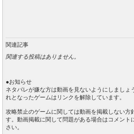
関連記事
関連する投稿はありません。
●お知らせ
ネタバレが嫌な方は動画を見ないようにしましょ
れとなったゲームはリンクを解除しています。
攻略禁止のゲームに関しては動画を掲載しない方
す。動画掲載に関して問題がある場合はコメント
さい。