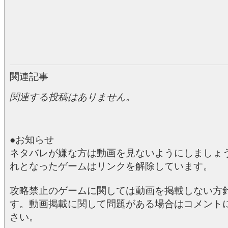
関連記事
関連する投稿はありません。
●お知らせ
ネタバレが嫌な方は動画を見ないようにしましょ
れとなったゲームはリンクを解除しています。
攻略禁止のゲームに関しては動画を掲載しない方
す。動画掲載に関して問題がある場合はコメント
さい。