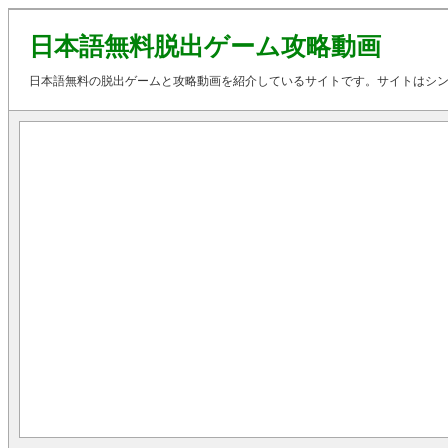
日本語無料脱出ゲーム攻略動画
日本語無料の脱出ゲームと攻略動画を紹介しているサイトです。サイトはシ