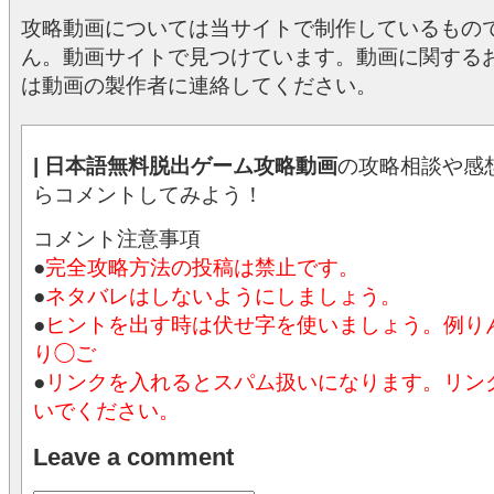
攻略動画については当サイトで制作しているもの
ん。動画サイトで見つけています。動画に関する
は動画の製作者に連絡してください。
| 日本語無料脱出ゲーム攻略動画
の攻略相談や感
らコメントしてみよう！
コメント注意事項
●
完全攻略方法の投稿は禁止です。
●
ネタバレはしないようにしましょう。
●
ヒントを出す時は伏せ字を使いましょう。例
り◯ご
●
リンクを入れるとスパム扱いになります。リン
いでください。
Leave a comment