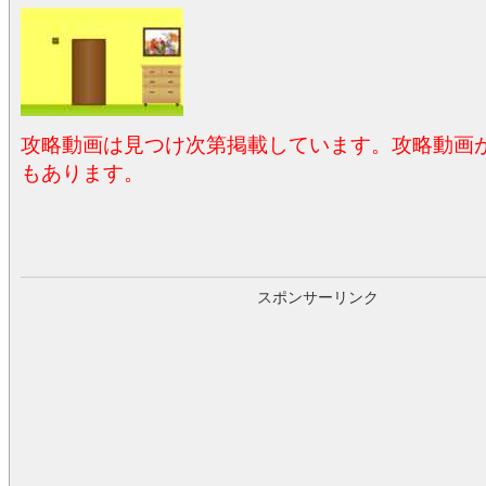
攻略動画は見つけ次第掲載しています。攻略動画
もあります。
スポンサーリンク