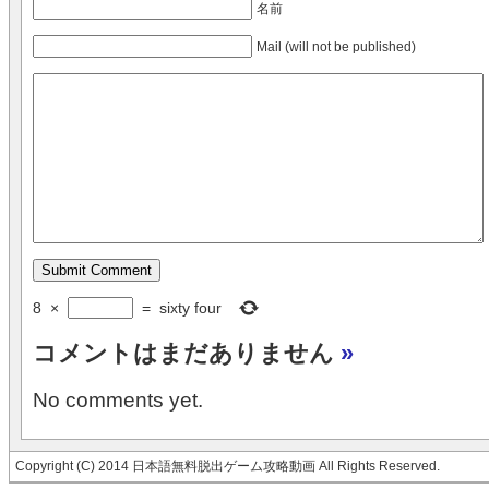
名前
Mail (will not be published)
8
×
=
sixty four
コメントはまだありません
»
No comments yet.
Copyright (C) 2014 日本語無料脱出ゲーム攻略動画 All Rights Reserved.