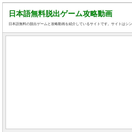
日本語無料脱出ゲーム攻略動画
日本語無料の脱出ゲームと攻略動画を紹介しているサイトです。サイトはシ