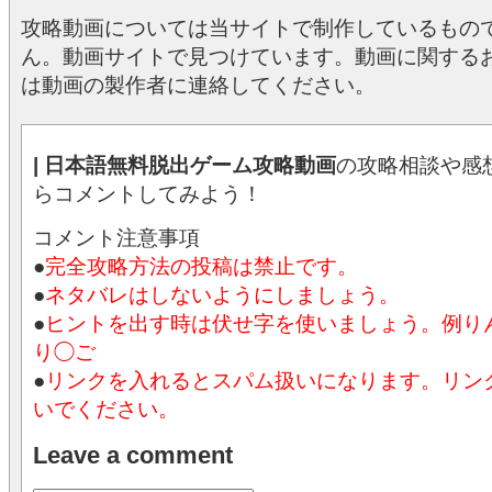
攻略動画については当サイトで制作しているもの
ん。動画サイトで見つけています。動画に関する
は動画の製作者に連絡してください。
| 日本語無料脱出ゲーム攻略動画
の攻略相談や感
らコメントしてみよう！
コメント注意事項
●
完全攻略方法の投稿は禁止です。
●
ネタバレはしないようにしましょう。
●
ヒントを出す時は伏せ字を使いましょう。例
り◯ご
●
リンクを入れるとスパム扱いになります。リン
いでください。
Leave a comment