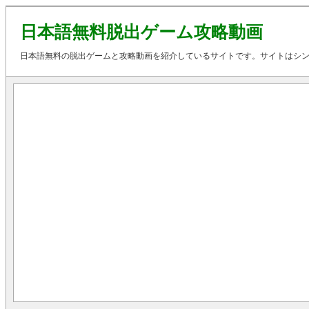
日本語無料脱出ゲーム攻略動画
日本語無料の脱出ゲームと攻略動画を紹介しているサイトです。サイトはシ