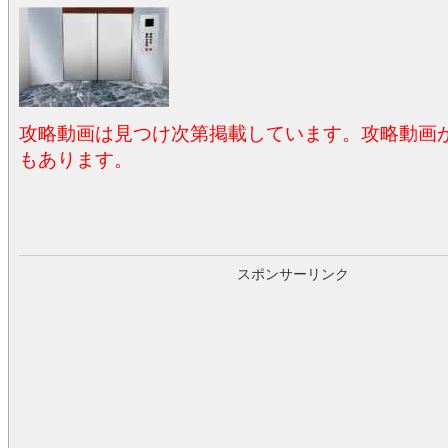
攻略動画は見つけ次第掲載しています。攻略動画
もあります。
スポンサーリンク