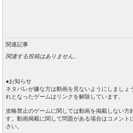
関連記事
関連する投稿はありません。
●お知らせ
ネタバレが嫌な方は動画を見ないようにしましょ
れとなったゲームはリンクを解除しています。
攻略禁止のゲームに関しては動画を掲載しない方
す。動画掲載に関して問題がある場合はコメント
さい。