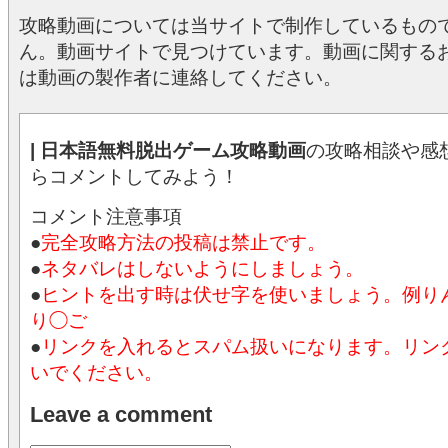
攻略動画については当サイトで制作しているもの
ん。動画サイトで見つけています。動画に関する
は動画の製作者に連絡してください。
| 日本語無料脱出ゲーム攻略動画
の攻略相談や感
らコメントしてみよう！
コメント注意事項
●
完全攻略方法の投稿は禁止です。
●
ネタバレはしないようにしましょう。
●
ヒントを出す時は伏せ字を使いましょう。例
り◯ご
●
リンクを入れるとスパム扱いになります。リン
いでください。
Leave a comment