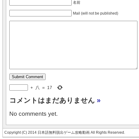
名前
Mail (will not be published)
+
八
=
17
コメントはまだありません
»
No comments yet.
Copyright (C) 2014 日本語無料脱出ゲーム攻略動画 All Rights Reserved.