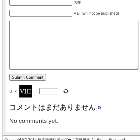
名前
Mail (will not be published)
8
×
=
コメントはまだありません
»
No comments yet.
Copyright (C) 2014 日本語無料脱出ゲーム攻略動画 All Rights Reserved.