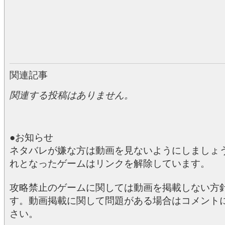
関連記事
関連する投稿はありません。
●お知らせ
ネタバレが嫌な方は動画を見ないようにしましょ
れとなったゲームはリンクを解除しています。
攻略禁止のゲームに関しては動画を掲載しない方
す。動画掲載に関して問題がある場合はコメント
さい。