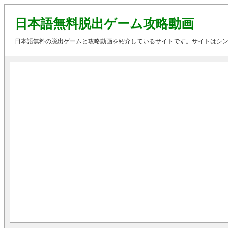
日本語無料脱出ゲーム攻略動画
日本語無料の脱出ゲームと攻略動画を紹介しているサイトです。サイトはシ