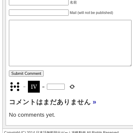
名前
Mail (will not be published)
−
=
コメントはまだありません
»
No comments yet.
Copyright (C) 2014 日本語無料脱出ゲーム攻略動画 All Rights Reserved.