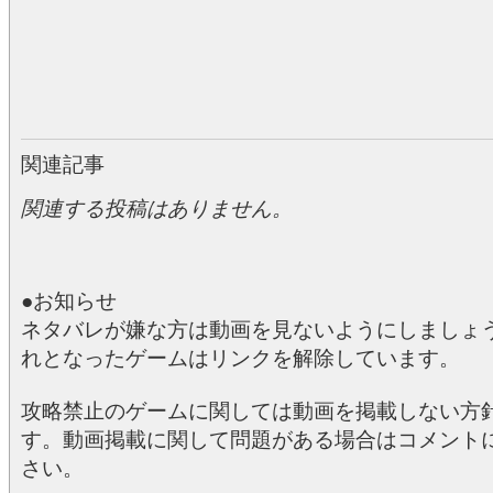
関連記事
関連する投稿はありません。
●お知らせ
ネタバレが嫌な方は動画を見ないようにしましょ
れとなったゲームはリンクを解除しています。
攻略禁止のゲームに関しては動画を掲載しない方
す。動画掲載に関して問題がある場合はコメント
さい。