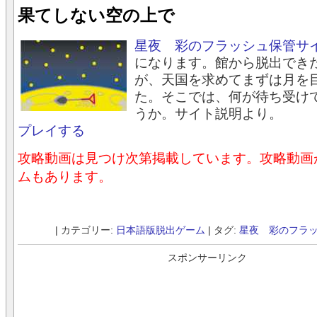
果てしない空の上で
星夜 彩のフラッシュ保管サ
になります。館から脱出でき
が、天国を求めてまずは月を
た。そこでは、何が待ち受け
うか。サイト説明より。
プレイする
攻略動画は見つけ次第掲載しています。攻略動画
ムもあります。
| カテゴリー:
日本語版脱出ゲーム
| タグ:
星夜 彩のフラ
スポンサーリンク