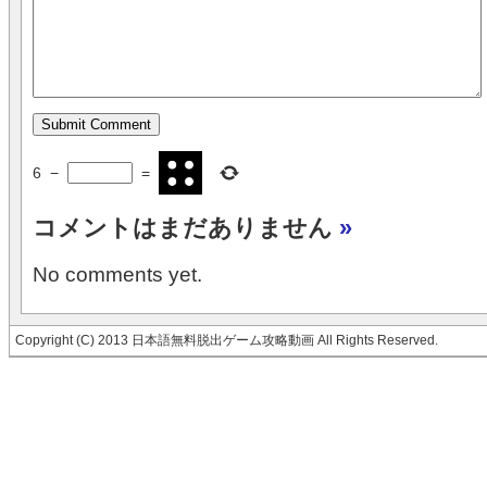
6
−
=
コメントはまだありません
»
No comments yet.
Copyright (C) 2013 日本語無料脱出ゲーム攻略動画 All Rights Reserved.