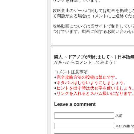
リンクを解除しています。
攻略禁止のゲームに関しては動画を掲載し
て問題がある場合はコメントにご連絡くだ
攻略動画については当サイトで制作してい
つけています。動画に関するお問い合わせ
隣人 ～ドアノブが壊れまして～ | 日本
があったらコメントしてみよう！
コメント注意事項
●
完全攻略方法の投稿は禁止です。
●
ネタバレはしないようにしましょう。
●
ヒントを出す時は伏せ字を使いましょう
●
リンクを入れるとスパム扱いになります
Leave a comment
名前
Mail (will 