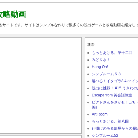
攻略動画
るサイトです。サイトはシンプルな作りで数多くの脱出ゲームと攻略動画を紹介し
新着
もっとあける。第十二回
みどり水！
Hang On!
シンプルーム５３
選べる！イタゴラ8.4 or イ
脱出に挑戦！ #15 うきわ
Escape from 英会話教室
ピクトさんをさがせ！176
編）
Art Room
もっとあける。第八回
仕掛けのある部屋からの脱
シンプルーム52