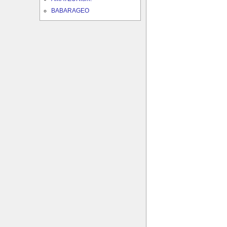
BABARAGEO