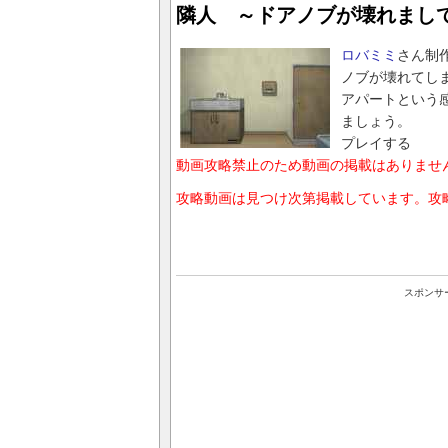
隣人 ～ドアノブが壊れまし
ロバミミ
さん制
ノブが壊れてし
アパートという
ましょう。
プレイする
動画攻略禁止のため動画の掲載はありませ
攻略動画は見つけ次第掲載しています。攻
スポンサ