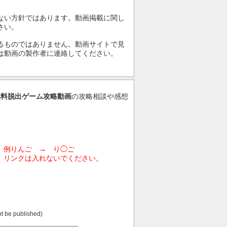
ない方針ではあります。動画掲載に関し
さい。
るものではありません。動画サイトで見
は動画の製作者に連絡してください。
語無料脱出ゲーム攻略動画
の攻略相談や感想
。例りんご → り◯ご
。リンクは入れないでください。
not be published)