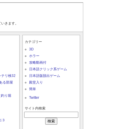
ていきます。
カテゴリー
3D
ホラー
攻略動画付
日本語クリック系ゲーム
ンテリ検32
日本語版脱出ゲーム
のある部屋
殿堂入り
簡単
（釣り堀
Twitter
サイト内検索
検
索:
出３