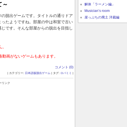
て～
解体「ラーメン編」
Musician’s room
作の脱出ゲームです。タイトルの通りドア
崖っぷちの廃土 洋裁編
まったようですね。部屋の中は和室で古い
感じです。そんな部屋からの脱出を目指し
ん。
略動画がないゲームもあります。
コメント (0)
| カテゴリー:
日本語版脱出ゲーム
| タグ:
ロバミミ
|
ーリンク