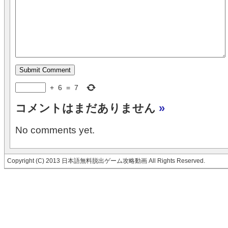
+
6
=
7
コメントはまだありません
»
No comments yet.
Copyright (C) 2013 日本語無料脱出ゲーム攻略動画 All Rights Reserved.