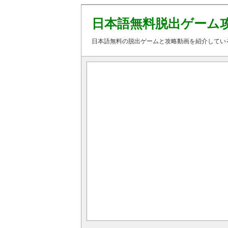
日本語無料脱出ゲーム
日本語無料の脱出ゲームと攻略動画を紹介してい