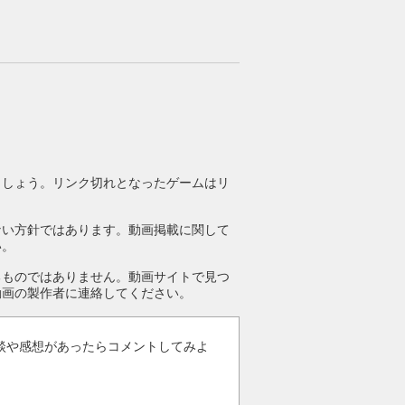
ましょう。リンク切れとなったゲームはリ
ない方針ではあります。動画掲載に関して
い。
るものではありません。動画サイトで見つ
動画の製作者に連絡してください。
談や感想があったらコメントしてみよ