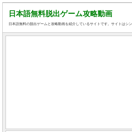
日本語無料脱出ゲーム攻略動画
日本語無料の脱出ゲームと攻略動画を紹介しているサイトです。サイトはシ