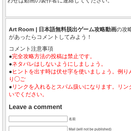
わせは動画の製作者に連絡してください。
Art Room | 日本語無料脱出ゲーム攻略動画
の攻
があったらコメントしてみよう！
コメント注意事項
●
完全攻略方法の投稿は禁止です。
●
ネタバレはしないようにしましょう。
●
ヒントを出す時は伏せ字を使いましょう。例
り◯ご
●
リンクを入れるとスパム扱いになります。リン
いでください。
Leave a comment
名前
Mail (will not be published)