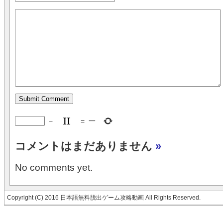
−
=
一
コメントはまだありません
»
No comments yet.
Copyright (C) 2016 日本語無料脱出ゲーム攻略動画 All Rights Reserved.