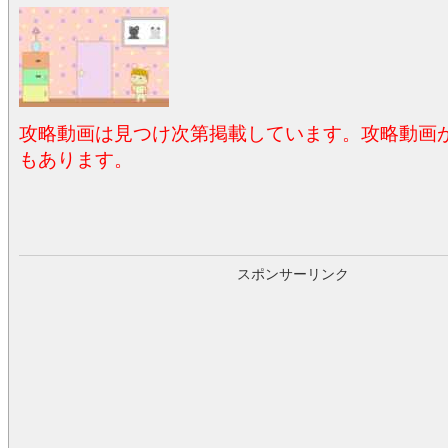
攻略動画は見つけ次第掲載しています。攻略動画
もあります。
スポンサーリンク