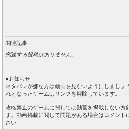
関連記事
関連する投稿はありません。
●お知らせ
ネタバレが嫌な方は動画を見ないようにしましょ
れとなったゲームはリンクを解除しています。
攻略禁止のゲームに関しては動画を掲載しない方
す。動画掲載に関して問題がある場合はコメント
さい。