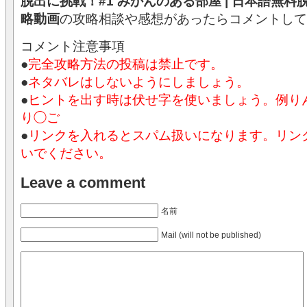
脱出に挑戦！#1 みかんのある部屋 | 日本語無料
略動画
の攻略相談や感想があったらコメントして
コメント注意事項
●
完全攻略方法の投稿は禁止です。
●
ネタバレはしないようにしましょう。
●
ヒントを出す時は伏せ字を使いましょう。例
り◯ご
●
リンクを入れるとスパム扱いになります。リン
いでください。
Leave a comment
名前
Mail (will not be published)