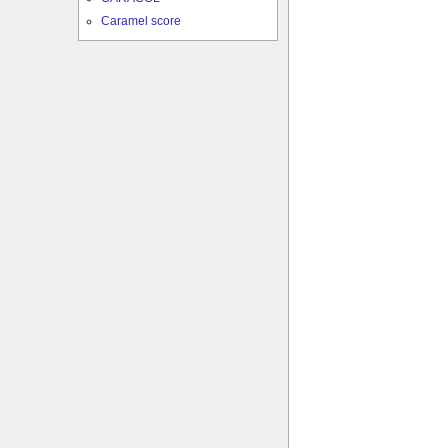
Caramel score