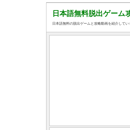
日本語無料脱出ゲーム
日本語無料の脱出ゲームと攻略動画を紹介してい