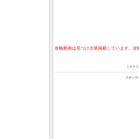
攻略動画は見つけ次第掲載しています。攻
| カテ
スポンサ