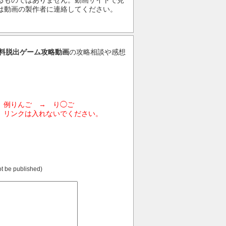
るものではありません。動画サイトで見
は動画の製作者に連絡してください。
無料脱出ゲーム攻略動画
の攻略相談や感想
。例りんご → り◯ご
。リンクは入れないでください。
not be published)