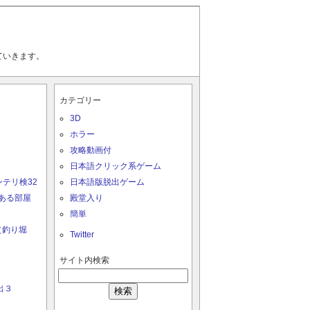
ていきます。
カテゴリー
3D
ホラー
攻略動画付
日本語クリック系ゲーム
ンテリ検32
日本語版脱出ゲーム
のある部屋
殿堂入り
簡単
（釣り堀
Twitter
サイト内検索
検
索:
出３