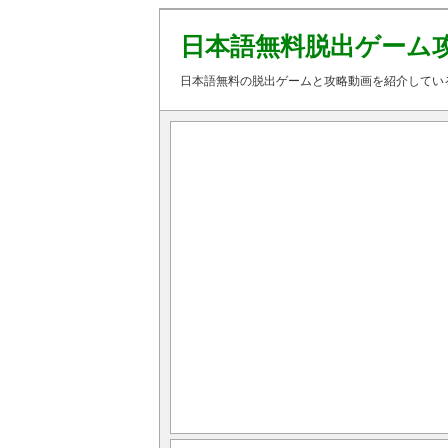
日本語無料脱出ゲーム
日本語無料の脱出ゲームと攻略動画を紹介してい