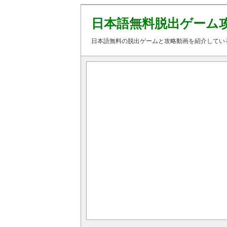
日本語無料脱出ゲーム
日本語無料の脱出ゲームと攻略動画を紹介してい