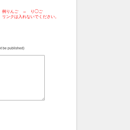
。例りんご → り◯ご
。リンクは入れないでください。
not be published)