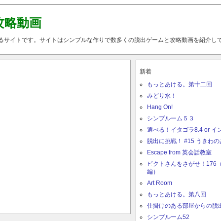
攻略動画
るサイトです。サイトはシンプルな作りで数多くの脱出ゲームと攻略動画を紹介し
新着
もっとあける。第十二回
みどり水！
Hang On!
シンプルーム５３
選べる！イタゴラ8.4 or イ
脱出に挑戦！ #15 うきわ
Escape from 英会話教室
ピクトさんをさがせ！176
編）
Art Room
もっとあける。第八回
仕掛けのある部屋からの脱
シンプルーム52