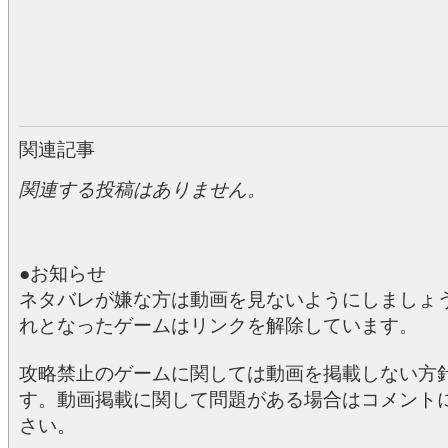
関連記事
関連する投稿はありません。
●お知らせ
ネタバレが嫌な方は動画を見ないようにしましょ
れとなったゲームはリンクを解除しています。
攻略禁止のゲームに関しては動画を掲載しない方
す。動画掲載に関して問題がある場合はコメント
さい。