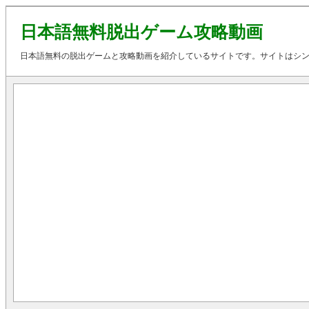
日本語無料脱出ゲーム攻略動画
日本語無料の脱出ゲームと攻略動画を紹介しているサイトです。サイトはシ