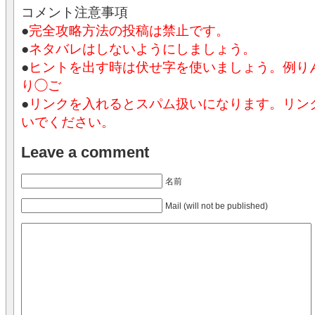
コメント注意事項
●
完全攻略方法の投稿は禁止です。
●
ネタバレはしないようにしましょう。
●
ヒントを出す時は伏せ字を使いましょう。例
り◯ご
●
リンクを入れるとスパム扱いになります。リン
いでください。
Leave a comment
名前
Mail (will not be published)