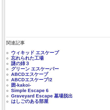
関連記事
ウィキッド エスケープ
忘れられた工場
謎の姉３
グリーン エスケーパー
ABCDエスケープ
ABCDエスケープ!2
囲-kakoi-
Simple Escape 6
Graveyard Escape 墓場脱出
はしごのある部屋