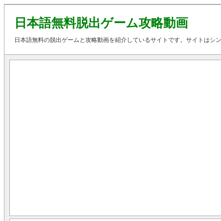
日本語無料脱出ゲーム攻略動画
日本語無料の脱出ゲームと攻略動画を紹介しているサイトです。サイトはシ