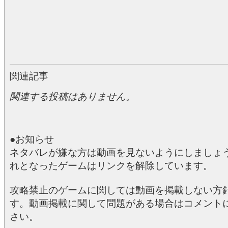
関連記事
関連する投稿はありません。
●お知らせ
ネタバレが嫌な方は動画を見ないようにしましょ
れとなったゲームはリンクを解除しています。
攻略禁止のゲームに関しては動画を掲載しない方
す。動画掲載に関して問題がある場合はコメント
さい。