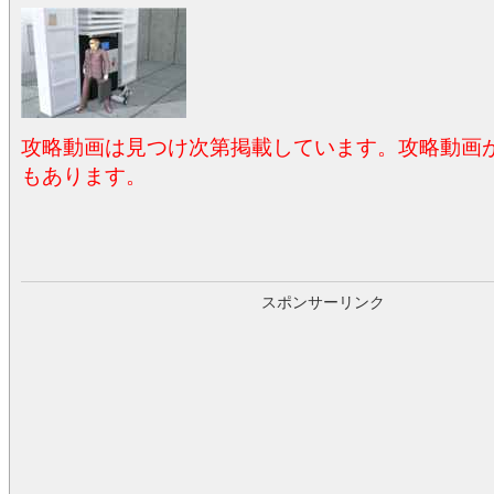
攻略動画は見つけ次第掲載しています。攻略動画
もあります。
スポンサーリンク