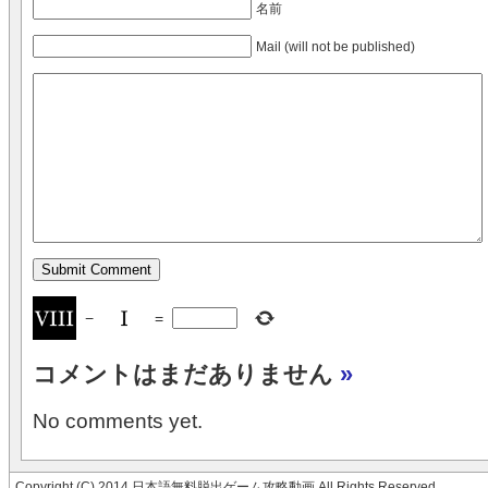
名前
Mail (will not be published)
−
=
コメントはまだありません
»
No comments yet.
Copyright (C) 2014 日本語無料脱出ゲーム攻略動画 All Rights Reserved.