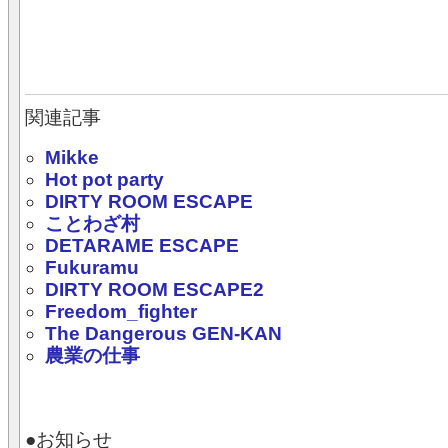
関連記事
Mikke
Hot pot party
DIRTY ROOM ESCAPE
ことわざ村
DETARAME ESCAPE
Fukuramu
DIRTY ROOM ESCAPE2
Freedom_fighter
The Dangerous GEN-KAN
農業の仕事
●お知らせ