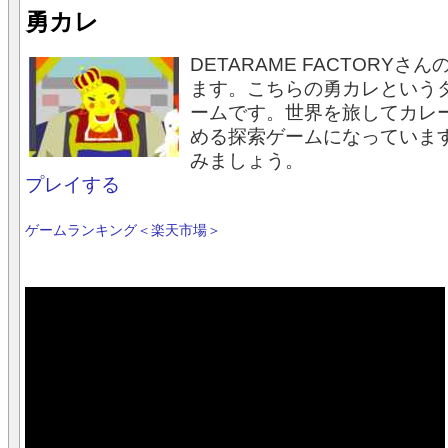
勇カレ
DETARAME FACTORYさ
ます。こちらの勇カレという
ームです。世界を旅してカレ
める探索ゲームになっていま
みましょう。
プレイする
ゲームランキング＜楽天市場＞