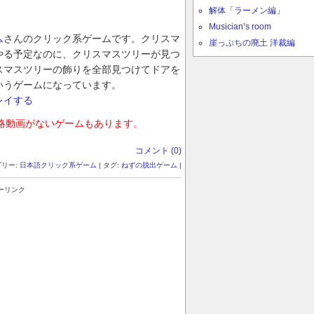
解体「ラーメン編」
Musician’s room
ム
さんのクリック系ゲームです。クリスマ
崖っぷちの廃土 洋裁編
やる予定なのに、クリスマスツリーが見つ
スマスツリーの飾りを全部見つけてドアを
いうゲームになっています。
レイする
略動画がないゲームもあります。
コメント (0)
ゴリー:
日本語クリック系ゲーム
| タグ:
ねずの脱出ゲーム
|
ーリンク