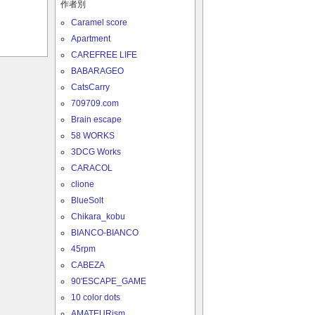
作者別
Caramel score
Apartment
CAREFREE LIFE
BABARAGEO
CatsCarry
709709.com
Brain escape
58 WORKS
3DCG Works
CARACOL
clione
BlueSolt
Chikara_kobu
BIANCO-BIANCO
45rpm
CABEZA
90'ESCAPE_GAME
10 color dots
AMATEURism.