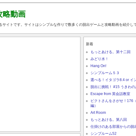
攻略動画
るサイトです。サイトはシンプルな作りで数多くの脱出ゲームと攻略動画を紹介し
新着
もっとあける。第十二回
みどり水！
Hang On!
シンプルーム５３
選べる！イタゴラ8.4 or イ
脱出に挑戦！ #15 うきわ
Escape from 英会話教室
ピクトさんをさがせ！176
編）
Art Room
もっとあける。第八回
仕掛けのある部屋からの脱
シンプルーム52