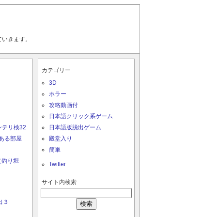
ていきます。
カテゴリー
3D
ホラー
攻略動画付
日本語クリック系ゲーム
ンテリ検32
日本語版脱出ゲーム
のある部屋
殿堂入り
簡単
（釣り堀
Twitter
サイト内検索
検
索:
出３