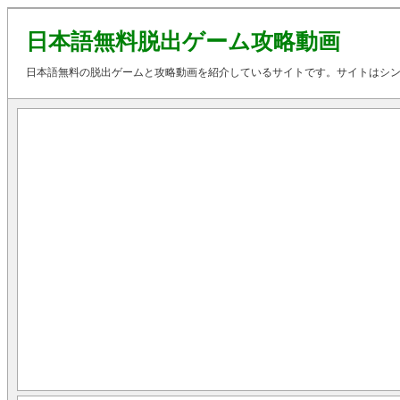
日本語無料脱出ゲーム攻略動画
日本語無料の脱出ゲームと攻略動画を紹介しているサイトです。サイトはシ