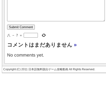
八
−
7
=
コメントはまだありません
»
No comments yet.
Copyright (C) 2011 日本語無料脱出ゲーム攻略動画 All Rights Reserved.