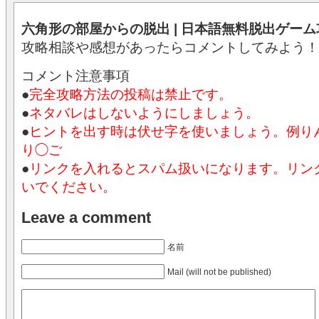
六角形の部屋からの脱出 | 日本語無料脱出ゲー
攻略相談や感想があったらコメントしてみよう！
コメント注意事項
●
完全攻略方法の投稿は禁止です。
●
ネタバレはしないようにしましょう。
●
ヒントを出す時は伏せ字を使いましょう。例
り◯ご
●
リンクを入れるとスパム扱いになります。リン
いでください。
Leave a comment
名前
Mail (will not be published)