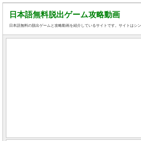
日本語無料脱出ゲーム攻略動画
日本語無料の脱出ゲームと攻略動画を紹介しているサイトです。サイトはシ