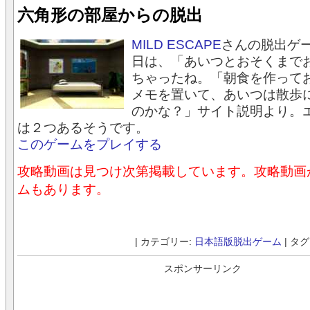
六角形の部屋からの脱出
MILD ESCAPE
さんの脱出ゲ
日は、「あいつとおそくまで
ちゃったね。「朝食を作って
メモを置いて、あいつは散歩
のかな？」サイト説明より。
は２つあるそうです。
このゲームをプレイする
攻略動画は見つけ次第掲載しています。攻略動画
ムもあります。
| カテゴリー:
日本語版脱出ゲーム
| タグ
スポンサーリンク