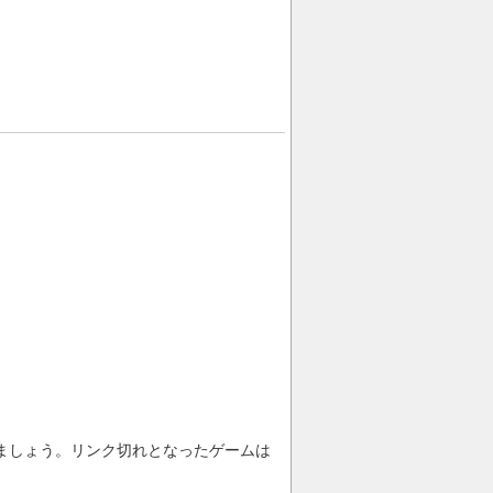
ましょう。リンク切れとなったゲームは