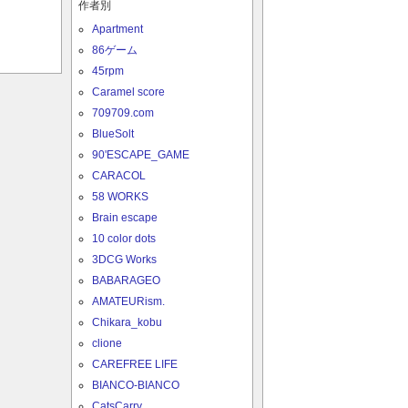
作者別
Apartment
86ゲーム
45rpm
Caramel score
709709.com
BlueSolt
90'ESCAPE_GAME
CARACOL
58 WORKS
Brain escape
10 color dots
3DCG Works
BABARAGEO
AMATEURism.
Chikara_kobu
clione
CAREFREE LIFE
BIANCO-BIANCO
CatsCarry