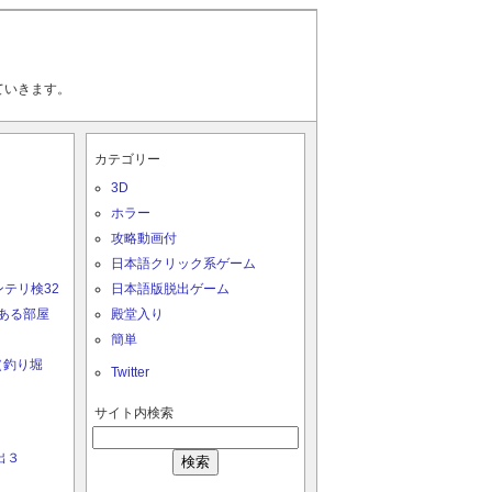
ていきます。
カテゴリー
3D
ホラー
攻略動画付
日本語クリック系ゲーム
ンテリ検32
日本語版脱出ゲーム
のある部屋
殿堂入り
簡単
（釣り堀
Twitter
サイト内検索
検
索:
出３