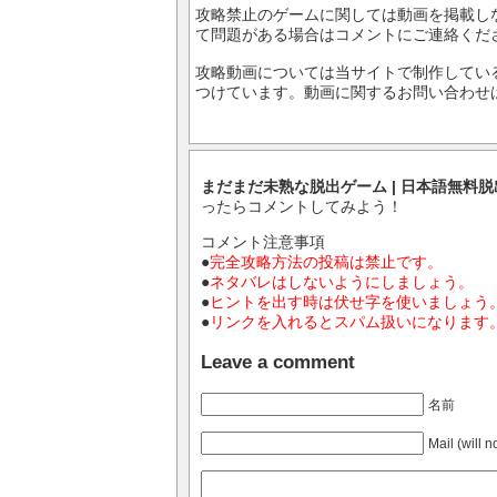
攻略禁止のゲームに関しては動画を掲載し
て問題がある場合はコメントにご連絡くだ
攻略動画については当サイトで制作してい
つけています。動画に関するお問い合わせ
まだまだ未熟な脱出ゲーム | 日本語無料
ったらコメントしてみよう！
コメント注意事項
●
完全攻略方法の投稿は禁止です。
●
ネタバレはしないようにしましょう。
●
ヒントを出す時は伏せ字を使いましょう
●
リンクを入れるとスパム扱いになります
Leave a comment
名前
Mail (will 