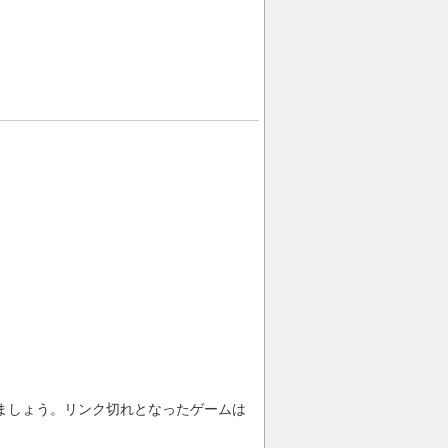
ましょう。リンク切れとなったゲームは