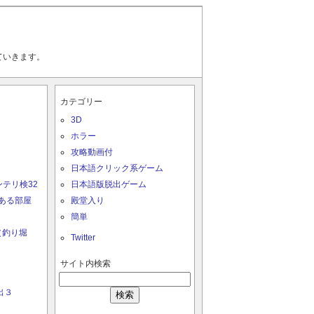
ていきます。
カテゴリー
3D
ホラー
攻略動画付
日本語クリック系ゲーム
ンテリ検32
日本語版脱出ゲーム
のある部屋
殿堂入り
簡単
（釣り堀
Twitter
サイト内検索
検
索:
出３