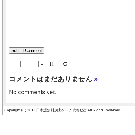
一
+
=
コメントはまだありません
»
No comments yet.
Copyright (C) 2011 日本語無料脱出ゲーム攻略動画 All Rights Reserved.