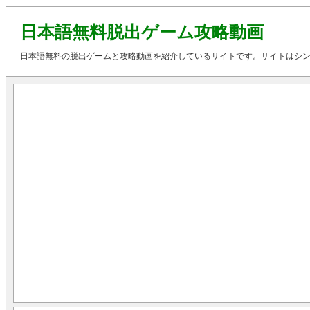
日本語無料脱出ゲーム攻略動画
日本語無料の脱出ゲームと攻略動画を紹介しているサイトです。サイトはシ