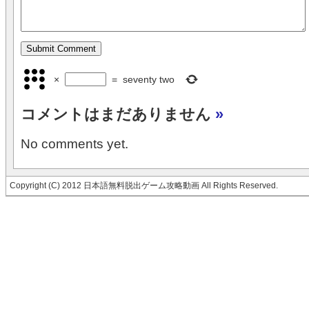
×
=
seventy two
コメントはまだありません
»
No comments yet.
Copyright (C) 2012 日本語無料脱出ゲーム攻略動画 All Rights Reserved.