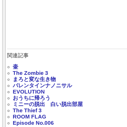
関連記事
壷
The Zombie 3
まろと変な生き物
バレンタインナノニサル
EVOLUTION
おうちに帰ろう
ミニーの脱出 白い脱出部屋
The Thief 3
ROOM FLAG
Episode No.006