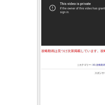
攻略動画は見つけ次第掲載しています。攻
| カテゴリー:
3D
,
攻略動
スポンサ