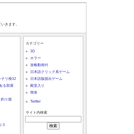
ていきます。
カテゴリー
3D
ホラー
攻略動画付
日本語クリック系ゲーム
ンテリ検32
日本語版脱出ゲーム
のある部屋
殿堂入り
簡単
（釣り堀
Twitter
サイト内検索
検
索:
出３