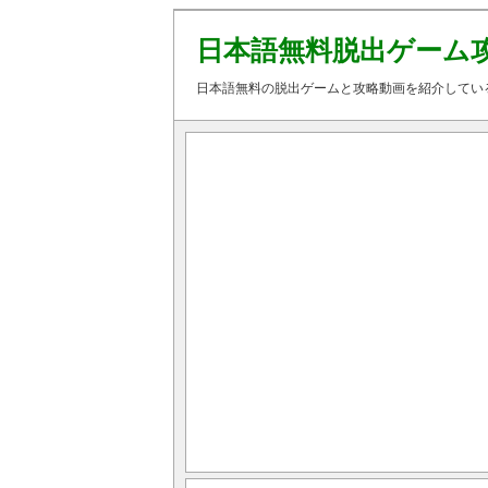
日本語無料脱出ゲーム
日本語無料の脱出ゲームと攻略動画を紹介してい