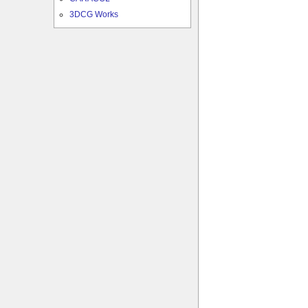
3DCG Works