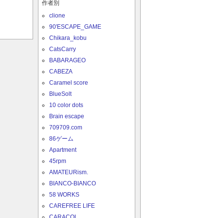
作者別
clione
90'ESCAPE_GAME
Chikara_kobu
CatsCarry
BABARAGEO
CABEZA
Caramel score
BlueSolt
10 color dots
Brain escape
709709.com
86ゲーム
Apartment
45rpm
AMATEURism.
BIANCO-BIANCO
58 WORKS
CAREFREE LIFE
CARACOL