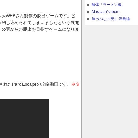
解体「ラーメン編」
Musician’s room
ふぉWEBさん製作の脱出ゲームです。公
崖っぷちの廃土 洋裁編
ら閉じ込められてしまいましたという展開
。公園からの脱出を目指すゲームになりま
たPark Escapeの攻略動画です。
ネタ
。