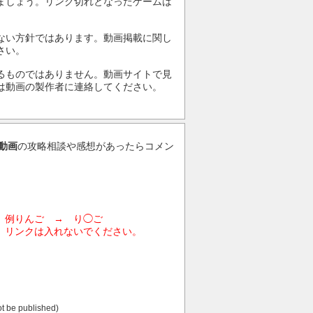
ましょう。リンク切れとなったゲームは
ない方針ではあります。動画掲載に関し
さい。
るものではありません。動画サイトで見
は動画の製作者に連絡してください。
略動画
の攻略相談や感想があったらコメン
。例りんご → り◯ご
。リンクは入れないでください。
not be published)