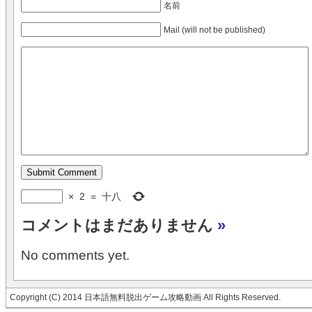
名前
Mail (will not be published)
×
2
=
十八
コメントはまだありません
»
No comments yet.
Copyright (C) 2014 日本語無料脱出ゲーム攻略動画 All Rights Reserved.