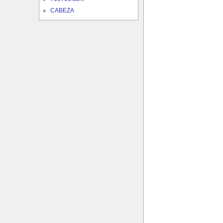
CABEZA