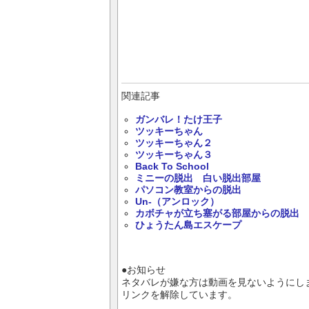
関連記事
ガンバレ！たけ王子
ツッキーちゃん
ツッキーちゃん２
ツッキーちゃん３
Back To School
ミニーの脱出 白い脱出部屋
パソコン教室からの脱出
Un-（アンロック）
カボチャが立ち塞がる部屋からの脱出
ひょうたん島エスケープ
●お知らせ
ネタバレが嫌な方は動画を見ないようにし
リンクを解除しています。