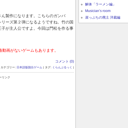
解体「ラーメン編」
Musician’s room
さん製作になります。こちらのガンバ
崖っぷちの廃土 洋裁編
シリーズ第２弾になるようですね。竹の国
王子が主人公ですよ。今回は門松を作る事
。
略動画がないゲームもあります。
コメント (0)
| カテゴリー:
日本語版脱出ゲーム
| タグ:
くらんぶるっく
|
ーリンク