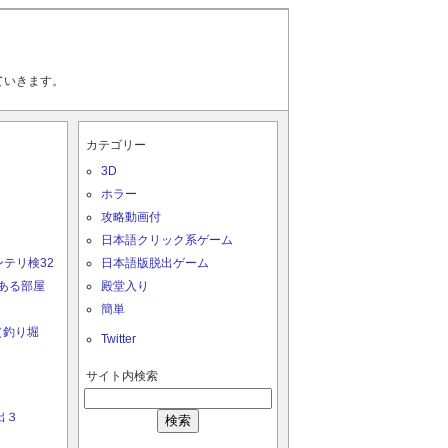
ていきます。
カテゴリー
3D
ホラー
攻略動画付
日本語クリック系ゲーム
ンテリ検32
日本語版脱出ゲーム
のある部屋
殿堂入り
簡単
（釣り堀
Twitter
サイト内検索
検
索:
出３