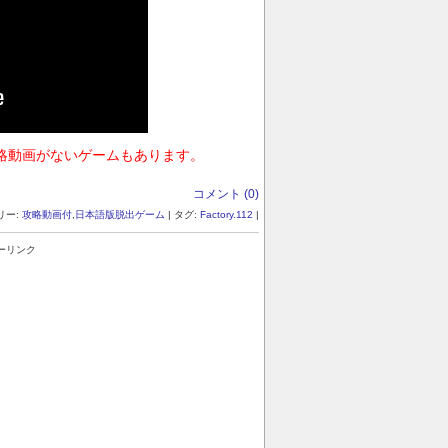
略動画がないゲームもあります。
コメント (0)
リー:
攻略動画付
,
日本語版脱出ゲーム
| タグ:
Factory.112
|
ーリンク