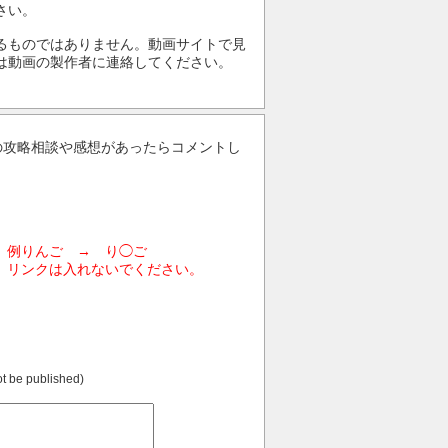
さい。
るものではありません。動画サイトで見
は動画の製作者に連絡してください。
の攻略相談や感想があったらコメントし
。例りんご → り◯ご
。リンクは入れないでください。
not be published)