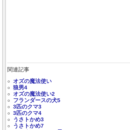
関連記事
オズの魔法使い
狼男4
オズの魔法使い2
フランダースの犬5
3匹のクマ3
3匹のクマ4
うさトかめ3
うさトかめ7