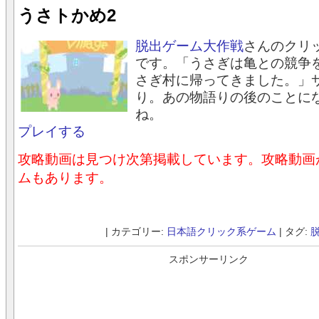
うさトかめ2
脱出ゲーム大作戦
さんのクリ
です。「うさぎは亀との競争
さぎ村に帰ってきました。」
り。あの物語りの後のことに
ね。
プレイする
攻略動画は見つけ次第掲載しています。攻略動画
ムもあります。
| カテゴリー:
日本語クリック系ゲーム
| タグ:
スポンサーリンク